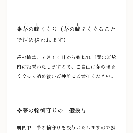
ち
わ
ち
わ
❖
茅
の
輪
くぐり（
茅
の
輪
をくぐること
で清め祓われます）
茅の輪は、７月１４日から概ね10日間ほど境
内に設置いたしますので、ご自由に茅の輪を
くぐって清め祓いご神前にご参拝ください。
❖茅の輪御守りの一般授与
期間中、茅の輪守りを授与いたしますので授