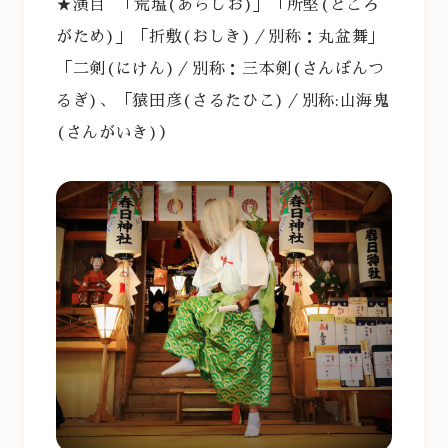
★演目 「荒塩(あらしお)」「所堅(ところ
がため)」「折敷(おしき
)／別称：丸盆舞」
「二剣(にけん)／別称：三本剣(さんぼんつ
るぎ)、「猿田彦(さるたひこ)／別称:山海鬼
(さんがいき)）