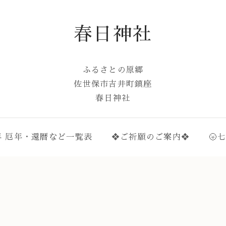
春日神社
ふるさとの原郷
佐世保市吉井町鎮座
春日神社
年 厄年・還暦など一覧表
❖ご祈願のご案内❖
🌝